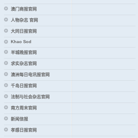
澳门商报官网
人物杂志 官网
大同日报官网
Khao Sod
羊城晚报官网
求实杂志官网
澳洲每日电讯报官网
千岛日报官网
法制与社会杂志官网
南方周末官网
新闻信报
孝感日报官网