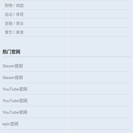
购物 / 商超
运动 / 体育
金融 / 商业
餐饮 / 美食
热门官网
Steam官网
Steam官网
YouTube官网
YouTube官网
YouTube官网
epic官网