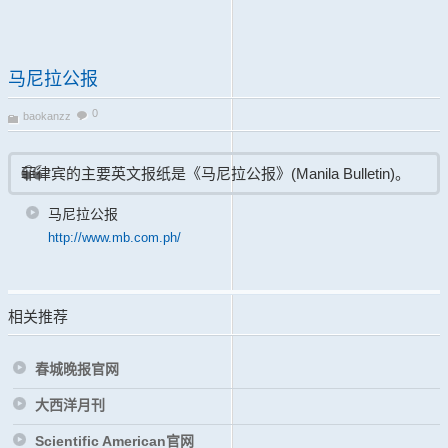
马尼拉公报
0
baokanzz
菲律宾的主要英文报纸是《马尼拉公报》(Manila Bulletin)。
马尼拉公报
http://www.mb.com.ph/
相关推荐
春城晚报官网
大西洋月刊
Scientific American官网