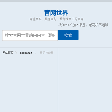
官网世界
网址真实、数据匹配、帮你找真正的官网
按"ctrl+d"加入书签，老司机不迷路.
网站首页
baokanzz
马尼拉公报