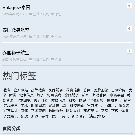
Enfagrow泰国
2024年08月16日
企业 / 公司
971
泰国微笑航空
2024年08月16日
企业 / 公司
959
泰国狮子航空
2024年08月16日
企业 / 公司
916
热门标签
教育
官方网站
高等教育
医疗服务
教育培训
官网
品牌形象
官网介绍
大
学
时尚
招生信息
旅游
招聘信息
金融服务
新闻
游戏官网
电商平台
教
育资源
学术研究
官方介绍
教育信息
科技
网站
金融科技
校园生活
研究
游戏平台
学术
时尚潮流
足球俱乐部
科技创新
官方资讯
汽车
时尚女装
官方认证
文化
学术交流
政府服务
网站设计
旅游景点
学院
学校
体育
站点地图
游戏资讯
足球
游戏
美食
娱乐
音乐
新闻资讯
官网分类