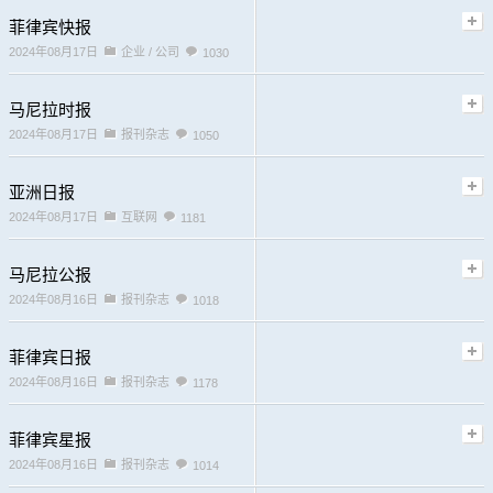
菲律宾快报
2024年08月17日
企业 / 公司
1030
马尼拉时报
2024年08月17日
报刊杂志
1050
亚洲日报
2024年08月17日
互联网
1181
马尼拉公报
2024年08月16日
报刊杂志
1018
菲律宾日报
2024年08月16日
报刊杂志
1178
菲律宾星报
2024年08月16日
报刊杂志
1014