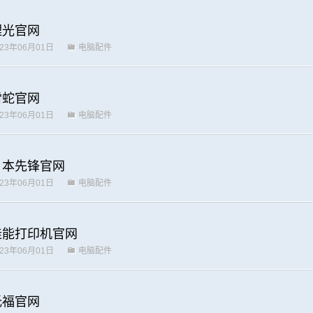
理光官网
023年06月01日
电脑配件
雷蛇官网
023年06月01日
电脑配件
日本先锋官网
023年06月01日
电脑配件
佳能打印机官网
023年06月01日
电脑配件
托福官网