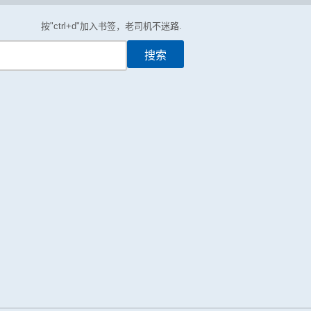
按"ctrl+d"加入书签，老司机不迷路.