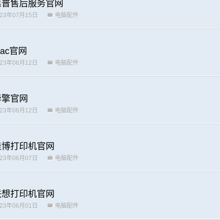
惠普售后服务官网
023年07月15日
电脑配件
ac官网
023年06月12日
电脑配件
华擎官网
023年06月12日
电脑配件
佳博打印机官网
023年06月07日
电脑配件
联想打印机官网
023年06月01日
电脑配件