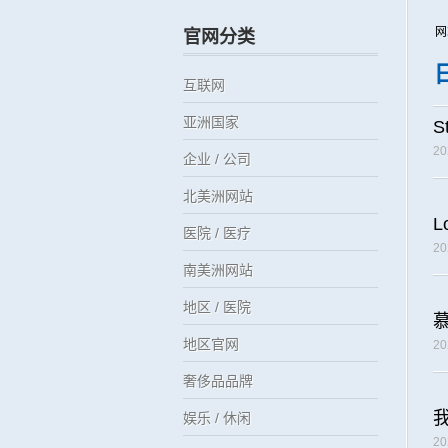
网
官网分类
互联网
亚洲国家
S
2
企业 / 公司
北美洲网站
L
医院 / 医疗
2
南美洲网站
地区 / 医院
地区官网
2
奢侈品品牌
娱乐 / 休闲
2