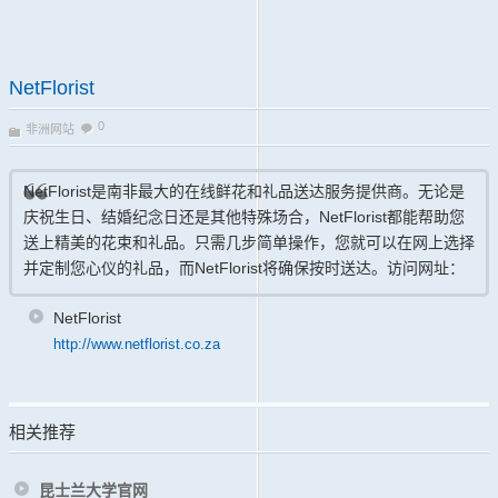
NetFlorist
0
非洲网站
NetFlorist是南非最大的在线鲜花和礼品送达服务提供商。无论是
庆祝生日、结婚纪念日还是其他特殊场合，NetFlorist都能帮助您
送上精美的花束和礼品。只需几步简单操作，您就可以在网上选择
并定制您心仪的礼品，而NetFlorist将确保按时送达。访问网址：
NetFlorist
http://www.netflorist.co.za
相关推荐
昆士兰大学官网