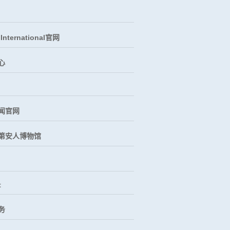
 International官网
心
闻官网
第安人博物馆
t
务