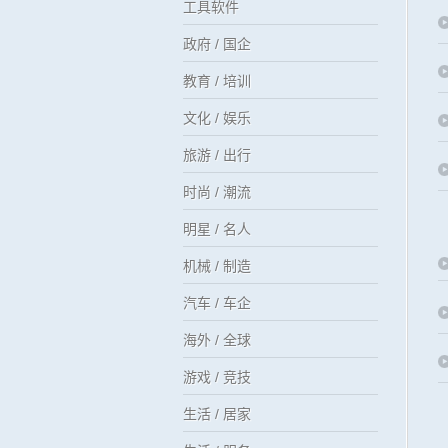
工具软件
政府 / 国企
教育 / 培训
文化 / 娱乐
旅游 / 出行
时尚 / 潮流
明星 / 名人
机械 / 制造
汽车 / 车企
海外 / 全球
游戏 / 竞技
生活 / 居家