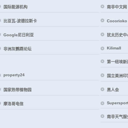
国际能源机构
南非中文网
比亚瓦-波德拉斯卡
Cocorioko
Google尼日利亚
犹太历史中
Kilimall
非洲灰鹦鹉论坛
第一纽埃新
property24
国立美洲印
国家热带植物园
黑人会
Superspor
摩洛哥电信
南非天气服