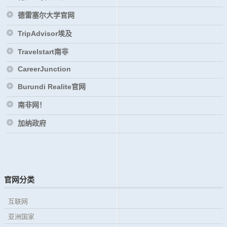
德雷塞尔大学官网
TripAdvisor埃及
Travelstart南非
CareerJunction
Burundi Realite官网
南非网！
加纳政府
官网分类
互联网
亚洲国家