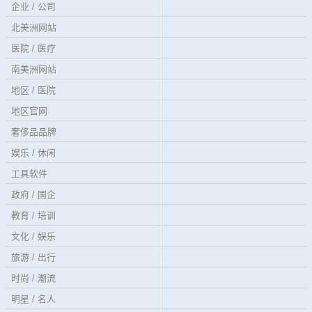
企业 / 公司
北美洲网站
医院 / 医疗
南美洲网站
地区 / 医院
地区官网
奢侈品品牌
娱乐 / 休闲
工具软件
政府 / 国企
教育 / 培训
文化 / 娱乐
旅游 / 出行
时尚 / 潮流
明星 / 名人