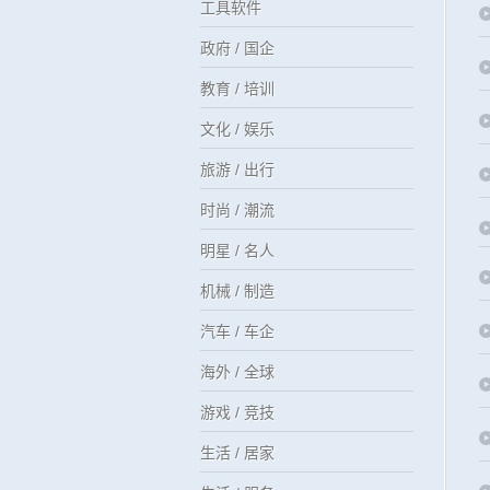
工具软件
政府 / 国企
教育 / 培训
文化 / 娱乐
旅游 / 出行
时尚 / 潮流
明星 / 名人
机械 / 制造
汽车 / 车企
海外 / 全球
游戏 / 竞技
生活 / 居家