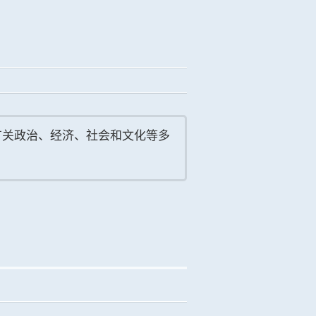
有关政治、经济、社会和文化等多