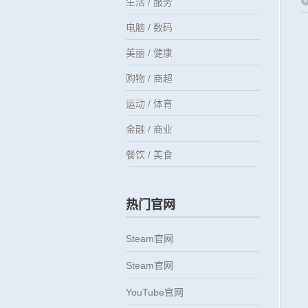
生活 / 服务
电脑 / 数码
美丽 / 健康
购物 / 商超
运动 / 体育
金融 / 商业
餐饮 / 美食
热门官网
Steam官网
Steam官网
YouTube官网