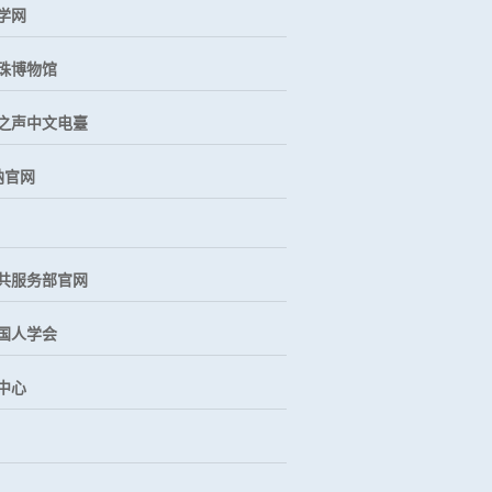
学网
洲珠博物馆
之声中文电臺
加纳官网
共服务部官网
国人学会
中心