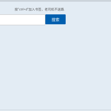
按"ctrl+d"加入书签，老司机不迷路.