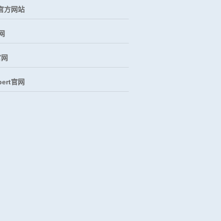
本官方网站
网
官网
xpert官网