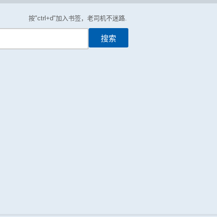
按"ctrl+d"加入书签，老司机不迷路.