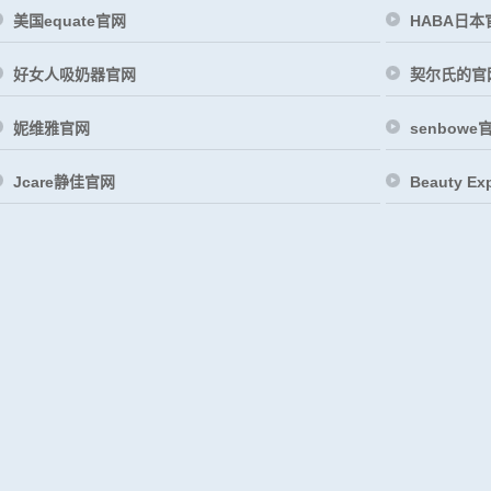
美国equate官网
HABA日
好女人吸奶器官网
契尔氏的官
妮维雅官网
senbowe
Jcare静佳官网
Beauty E