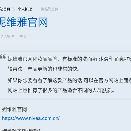
站首页
个人护理
妮维雅官网
妮维雅官网
个人护理
0
妮维雅官网化妆品品牌，有标准的洗面奶 沐浴乳 面部
较喜欢，产品更新的也非常的快。
如果你想要看看了解这款产品的话 可以在官方网站上面
网站上也推荐了很多的产品适合不同的人群肤质。
妮维雅官网
https://www.nivea.com.cn/