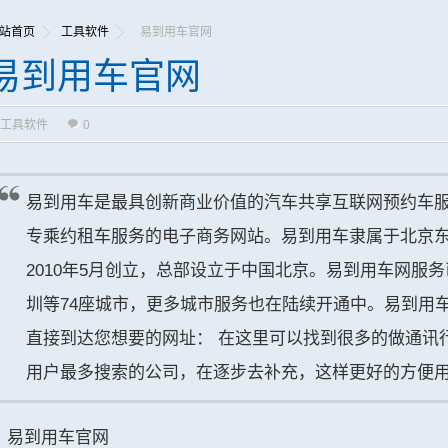
站首页
工具软件
易到用车官网
易到用车官网
工具软件
0
易到用车是最具创新商业价值的汽车共享互联网预约车
专乘约租车服务的电子商务网站。易到用车隶属于北京
2010年5月创立，总部设立于中国北京。易到用车网服
圳等74座城市，更多城市服务也在陆续开通中。易到用
直接到达您想要的网址： 在这里可以找到很多的做通讯
用户最多搜索的公司，在逐步去补充，这样更好的方便
易到用车官网