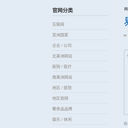
网
官网分类
互联网
亚洲国家
企业 / 公司
北美洲网站
医院 / 医疗
南美洲网站
地区 / 医院
地区官网
奢侈品品牌
娱乐 / 休闲