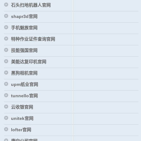
石头扫地机器人官网
shapr3d官网
手机魅族官网
特种作业证件查询官网
技能强国官网
美能达复印机官网
黑狗相机官网
upm纸业官网
tunnello官网
云收银官网
unitek官网
lofter官网