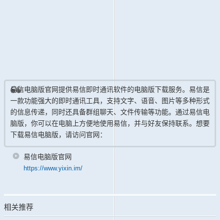
易信电脑版官网提供易信即时通讯软件的电脑版下载服务。易信是
一款功能强大的即时通讯工具，支持文字、语音、图片等多种形式
的信息传递，同时还具备群组聊天、文件传输等功能。通过易信电
脑版，你可以在电脑上方便地使用易信，并与好友保持联系。想要
下载易信电脑版，请访问官网：
易信电脑版官网
https://www.yixin.im/
相关推荐