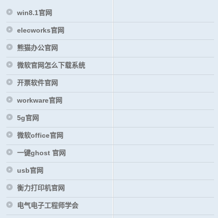
win8.1官网
elecworks官网
熊猫办公官网
微软官网怎么下载系统
开票软件官网
workware官网
5g官网
微软office官网
一键ghost 官网
usb官网
衡力打印机官网
电气电子工程师学会