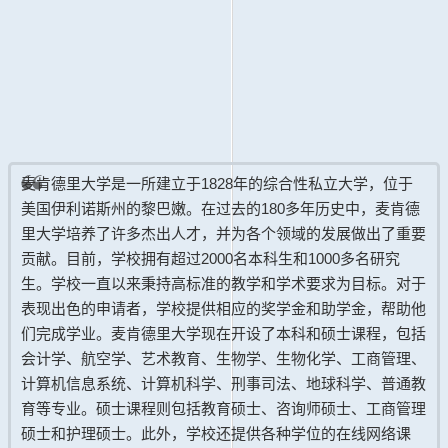
麦肯德里大学是一所建立于1828年的综合性私立大学，位于
美国伊利诺斯州的黎巴嫩。在过去的180多年历史中，麦肯德
里大学培养了许多杰出人才，并为各个领域的发展做出了重要
贡献。目前，学校拥有超过2000名本科生和1000多名研究
生。学校一直以来秉持高标准的教学和学术要求为目标。对于
表现出色的申请者，学校提供相应的奖学金和助学金，帮助他
们完成学业。麦肯德里大学现在开设了本科和硕士课程，包括
会计学、航空学、艺术教育、生物学、生物化学、工商管理、
计算机信息系统、计算机科学、刑事司法、地球科学、普通教
育等专业。硕士课程则包括教育硕士、咨询师硕士、工商管理
硕士和护理硕士。此外，学校还提供各种学位的在线网络课