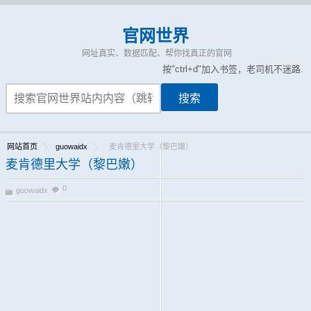
官网世界
网址真实、数据匹配、帮你找真正的官网
按"ctrl+d"加入书签，老司机不迷路.
网站首页
guowaidx
麦肯德里大学（黎巴嫩）
麦肯德里大学（黎巴嫩）
0
guowaidx