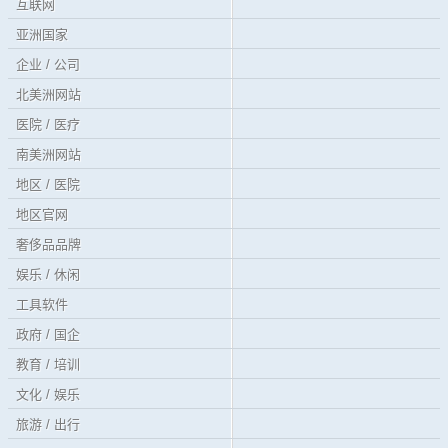
互联网
亚洲国家
企业 / 公司
北美洲网站
医院 / 医疗
南美洲网站
地区 / 医院
地区官网
奢侈品品牌
娱乐 / 休闲
工具软件
政府 / 国企
教育 / 培训
文化 / 娱乐
旅游 / 出行