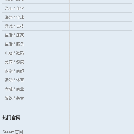
汽车 / 车企
海外 / 全球
游戏 / 竞技
生活 / 居家
生活 / 服务
电脑 / 数码
美丽 / 健康
购物 / 商超
运动 / 体育
金融 / 商业
餐饮 / 美食
热门官网
Steam官网