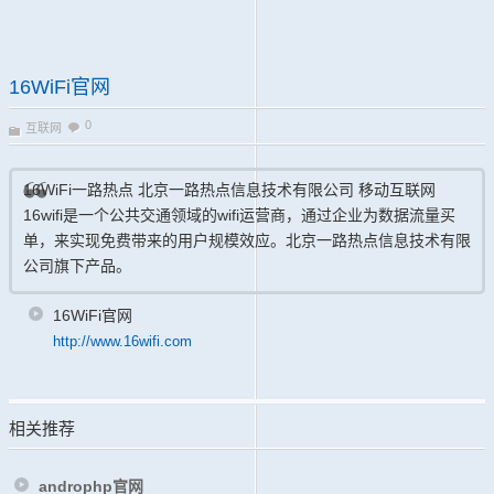
16WiFi官网
0
互联网
16WiFi一路热点 北京一路热点信息技术有限公司 移动互联网
16wifi是一个公共交通领域的wifi运营商，通过企业为数据流量买
单，来实现免费带来的用户规模效应。北京一路热点信息技术有限
公司旗下产品。
16WiFi官网
http://www.16wifi.com
相关推荐
androphp官网