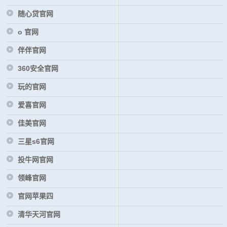
随心贷官网
o 官网
伴伴官网
360安全官网
玩的官网
爱喜官网
佳美官网
三星s6官网
投牛网官网
领峰官网
官网苹果四
清华天河官网