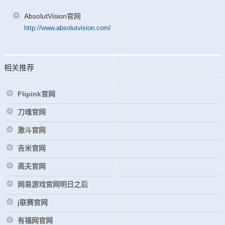
AbsolutVision官网
http://www.absolutvision.com/
相关推荐
Flipink官网
刀魂官网
激斗官网
吉米官网
高夫官网
网易游戏官网明日之后
j联赛官网
有福网官网