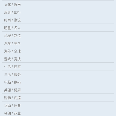
文化 / 娱乐
旅游 / 出行
时尚 / 潮流
明星 / 名人
机械 / 制造
汽车 / 车企
海外 / 全球
游戏 / 竞技
生活 / 居家
生活 / 服务
电脑 / 数码
美丽 / 健康
购物 / 商超
运动 / 体育
金融 / 商业