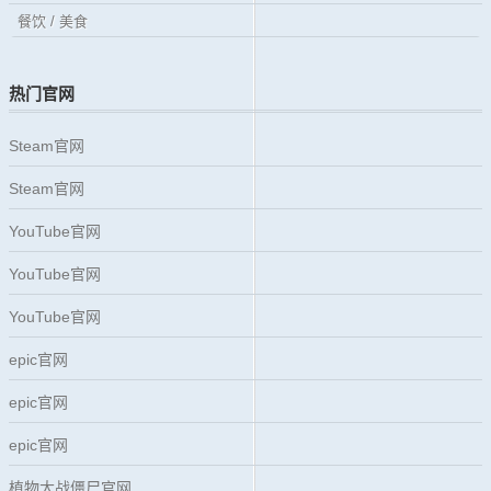
餐饮 / 美食
热门官网
Steam官网
Steam官网
YouTube官网
YouTube官网
YouTube官网
epic官网
epic官网
epic官网
植物大战僵尸官网