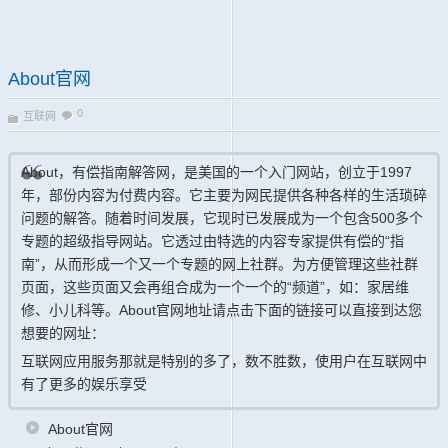
About官网
0
互联网
About，有偿指南解答网，是美国的一个入门网站，创立于1997
年，部份内容为付费内容。它主要为网民提供各种各样的生活琐碎
问题的解答。随着时间发展，它现时已发展成为一个包含500多个
专题的超级指导网站。它透过由特选的内容专家提供有偿的“指
南”，从而形成一个又一个专题的网上社群。为方便管理这些社群
页面，这些页面又会再组合成为一个一个的“频道”，如：家居维
修、小儿科等。About官网地址请点击下面的链接可以直接到达您
想要的网址：
互联网应用服务那就是特别的多了，数不胜数，使用户在互联网中
有了更多的娱乐享受
About官网