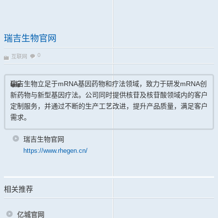
瑞吉生物官网
0
互联网
瑞吉生物立足于mRNA基因药物和疗法领域，致力于研发mRNA创
新药物与新型基因疗法。公司同时提供核苷及核苷酸领域内的客户
定制服务，并通过不断的生产工艺改进，提升产品质量，满足客户
需求。
瑞吉生物官网
https://www.rhegen.cn/
相关推荐
亿城官网