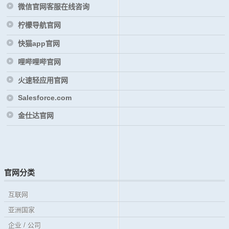
微信官网客服在线咨询
柠檬导航官网
快猫app官网
哩哔哩哔官网
火速轻应用官网
Salesforce.com
金仕达官网
官网分类
互联网
亚洲国家
企业 / 公司