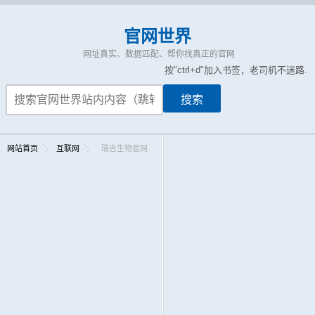
官网世界
网址真实、数据匹配、帮你找真正的官网
按"ctrl+d"加入书签，老司机不迷路.
网站首页
互联网
瑞吉生物官网