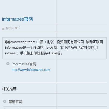
informatree官网
0
互联网
informatree/intreest 山源（北京）投资顾问有限公司 移动互联网
informatree是一个移动应用开发商，旗下产品有活动社交应用
intreest、手机相册印制服务uHave等。
informatree官网
http://www.informatree.com
相关推荐
慧通官网