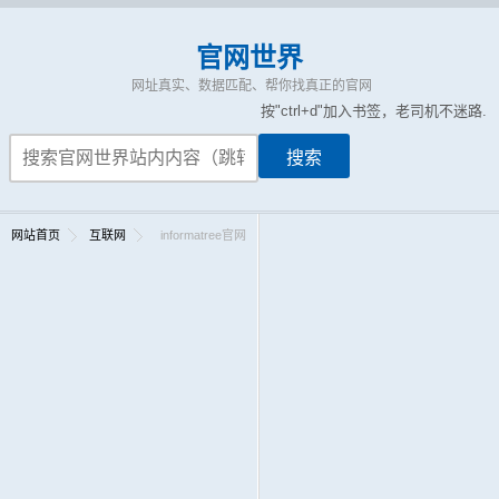
官网世界
网址真实、数据匹配、帮你找真正的官网
按"ctrl+d"加入书签，老司机不迷路.
网站首页
互联网
informatree官网