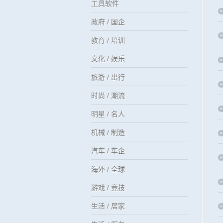
工具软件
政府 / 国企
教育 / 培训
文化 / 娱乐
旅游 / 出行
时尚 / 潮流
明星 / 名人
机械 / 制造
汽车 / 车企
海外 / 全球
游戏 / 竞技
生活 / 居家