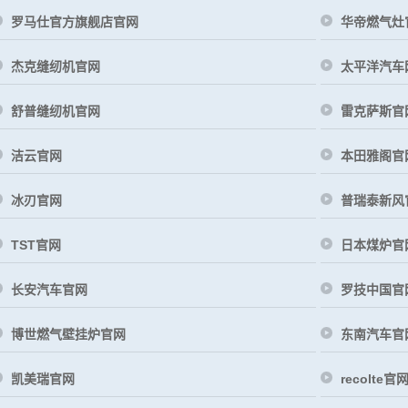
罗马仕官方旗舰店官网
华帝燃气灶
杰克缝纫机官网
太平洋汽车
舒普缝纫机官网
雷克萨斯官
洁云官网
本田雅阁官
冰刃官网
普瑞泰新风
TST官网
日本煤炉官
长安汽车官网
罗技中国官
博世燃气壁挂炉官网
东南汽车官
凯美瑞官网
recolte官