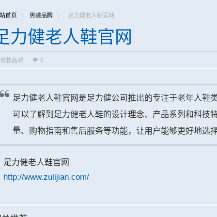
站首页
男装品牌
足力健老人鞋官网
足力健老人鞋官网
男装品牌
0
足力健老人鞋官网是足力健公司推出的专注于老年人鞋
可以了解到足力健老人鞋的设计理念、产品系列和科技
量、购物指南和售后服务等功能，让用户能够更好地选
足力健老人鞋官网
http://www.zulijian.com/