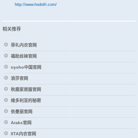
http://www.hodoth.com/
相关推荐
菲礼内衣官网
福助丝袜官网
oysho中国官网
浪莎官网
秋鹿家居服官网
维多利亚的秘密
依曼丽官网
Araks官网
IITA内衣官网