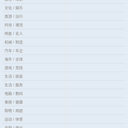
文化 / 娱乐
旅游 / 出行
时尚 / 潮流
明星 / 名人
机械 / 制造
汽车 / 车企
海外 / 全球
游戏 / 竞技
生活 / 居家
生活 / 服务
电脑 / 数码
美丽 / 健康
购物 / 商超
运动 / 体育
金融 / 商业