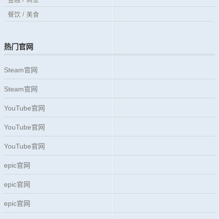
餐饮 / 美食
热门官网
Steam官网
Steam官网
YouTube官网
YouTube官网
YouTube官网
epic官网
epic官网
epic官网