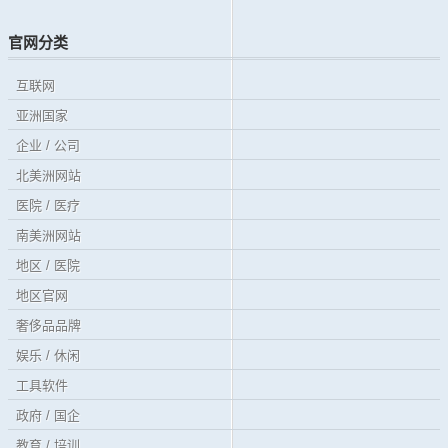
官网分类
互联网
亚洲国家
企业 / 公司
北美洲网站
医院 / 医疗
南美洲网站
地区 / 医院
地区官网
奢侈品品牌
娱乐 / 休闲
工具软件
政府 / 国企
教育 / 培训