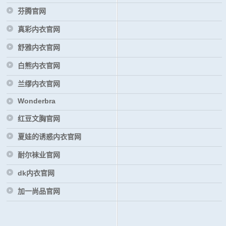
芬腾官网
真彩内衣官网
舒雅内衣官网
白熊内衣官网
兰缪内衣官网
Wonderbra
红豆文胸官网
夏娃的诱惑内衣官网
耐尔袜业官网
dk内衣官网
加一尚品官网