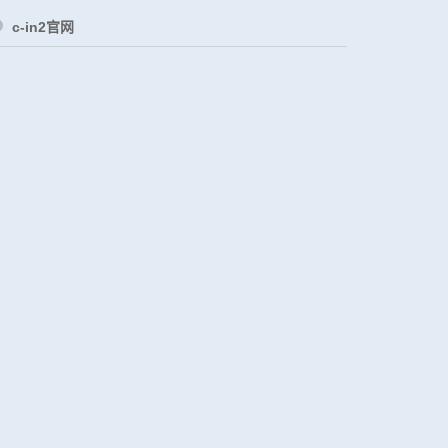
c-in2官网