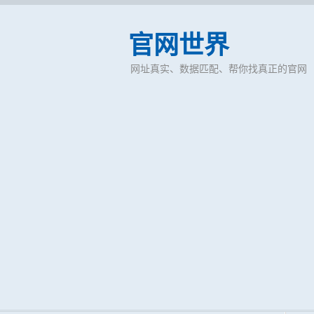
官网世界
网址真实、数据匹配、帮你找真正的官网