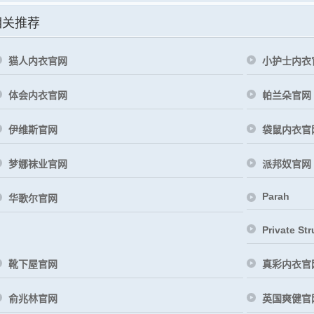
相关推荐
猫人内衣官网
小护士内衣
体会内衣官网
帕兰朵官网
伊维斯官网
袋鼠内衣官
梦娜袜业官网
派邦奴官网
Parah
华歌尔官网
Private S
靴下屋官网
真彩内衣官
俞兆林官网
英国爽健官