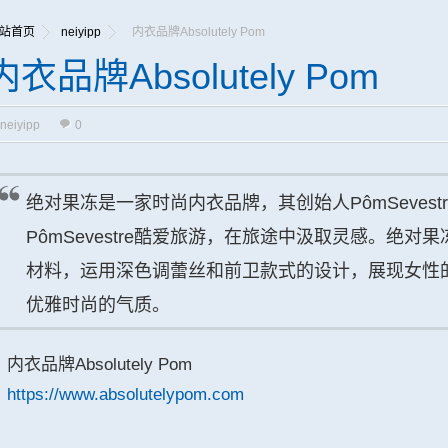
站首页
neiyipp
内衣品牌Absolutely Pom
内衣品牌Absolutely Pom
neiyipp
0
绝对果冻是一家时尚内衣品牌，其创始人PômSevest
PômSevestre酷爱旅游，在旅途中汲取灵感。绝
材料，运用深色调蕾丝和前卫款式的设计，展现女性
优雅时尚的气质。
内衣品牌Absolutely Pom
https://www.absolutelypom.com