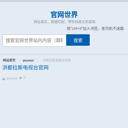
官网世界
网址真实、数据匹配、帮你找真正的官网
按"ctrl+d"加入书签，老司机不迷路.
网站首页
pcyouxi
洪都拉斯电视台官网
洪都拉斯电视台官网
0
pcyouxi