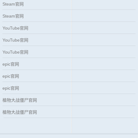
Steam官网
Steam官网
YouTube官网
YouTube官网
YouTube官网
epic官网
epic官网
epic官网
植物大战僵尸官网
植物大战僵尸官网