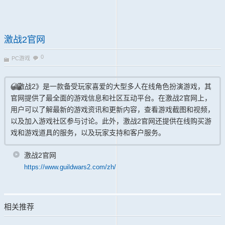
激战2官网
0
PC游戏
《激战2》是一款备受玩家喜爱的大型多人在线角色扮演游戏，其
官网提供了最全面的游戏信息和社区互动平台。在激战2官网上，
用户可以了解最新的游戏资讯和更新内容，查看游戏截图和视频，
以及加入游戏社区参与讨论。此外，激战2官网还提供在线购买游
戏和游戏道具的服务，以及玩家支持和客户服务。
激战2官网
https://www.guildwars2.com/zh/
相关推荐