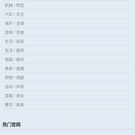
机械 / 制造
汽车 / 车企
海外 / 全球
游戏 / 竞技
生活 / 居家
生活 / 服务
电脑 / 数码
美丽 / 健康
购物 / 商超
运动 / 体育
金融 / 商业
餐饮 / 美食
热门官网