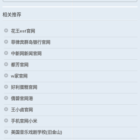
相关推荐
花王est官网
菲律宾群岛银行官网
中新网新闻官网
都芳官网
w家官网
好利蛋糕官网
倩碧官网港
王小卤官网
手机官网小米
美国音乐戏剧学校(旧金山)