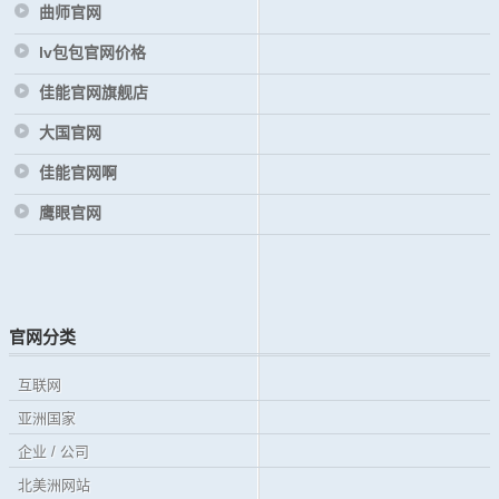
曲师官网
lv包包官网价格
佳能官网旗舰店
大国官网
佳能官网啊
鹰眼官网
官网分类
互联网
亚洲国家
企业 / 公司
北美洲网站