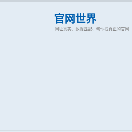
官网世界
网址真实、数据匹配、帮你找真正的官网