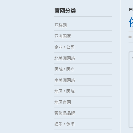
网
官网分类
互联网
亚洲国家
企业 / 公司
北美洲网站
医院 / 医疗
南美洲网站
地区 / 医院
地区官网
奢侈品品牌
娱乐 / 休闲