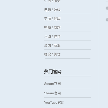
生活 / 服务
电脑 / 数码
美丽 / 健康
购物 / 商超
运动 / 体育
金融 / 商业
餐饮 / 美食
热门官网
Steam官网
Steam官网
YouTube官网