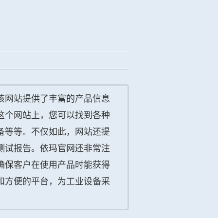
该网站提供了丰富的产品信息
这个网站上，您可以找到各种
备等等。不仅如此，网站还提
测试报告。依玛官网还非常注
确保客户在使用产品时能获得
和方便的平台，为工业设备采