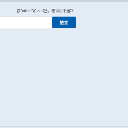
按"ctrl+d"加入书签，老司机不迷路.