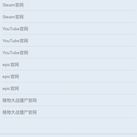
Steam官网
Steam官网
YouTube官网
YouTube官网
YouTube官网
epic官网
epic官网
epic官网
植物大战僵尸官网
植物大战僵尸官网