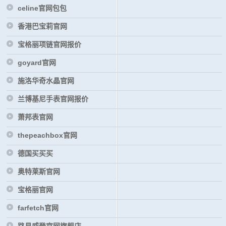
celine官网包包
香港巴宝莉官网
宝格丽项链官网报价
goyard官网
施洛华奇水晶官网
兰博基尼手表官网报价
萧邦表官网
thepeachbox官网
德国买买买
奥特莱斯官网
宝格丽官网
farfetch官网