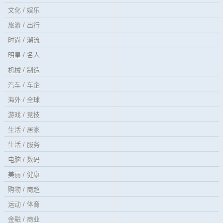
文化 / 娱乐
旅游 / 出行
时尚 / 潮流
明星 / 名人
机械 / 制造
汽车 / 车企
海外 / 全球
游戏 / 竞技
生活 / 居家
生活 / 服务
电脑 / 数码
美丽 / 健康
购物 / 商超
运动 / 体育
金融 / 商业