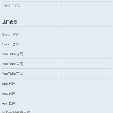
餐饮 / 美食
热门官网
Steam官网
Steam官网
YouTube官网
YouTube官网
YouTube官网
epic官网
epic官网
epic官网