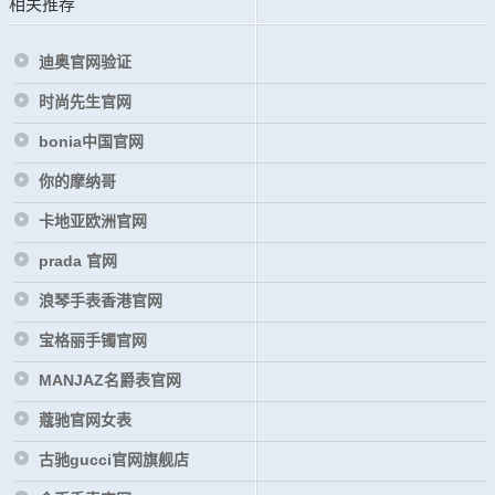
相关推荐
迪奥官网验证
时尚先生官网
bonia中国官网
你的摩纳哥
卡地亚欧洲官网
prada 官网
浪琴手表香港官网
宝格丽手镯官网
MANJAZ名爵表官网
蔻驰官网女表
古驰gucci官网旗舰店