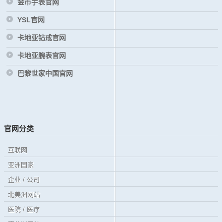
金币手表官网
YSL官网
卡地亚钻戒官网
卡地亚腕表官网
巴黎世家中国官网
官网分类
互联网
亚洲国家
企业 / 公司
北美洲网站
医院 / 医疗