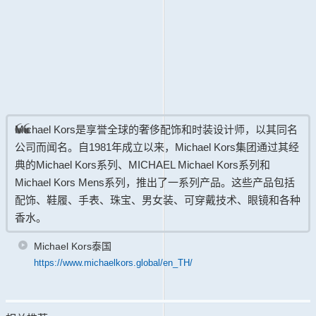
Michael Kors是享誉全球的奢侈配饰和时装设计师，以其同名
公司而闻名。自1981年成立以来，Michael Kors集团通过其经
典的Michael Kors系列、MICHAEL Michael Kors系列和
Michael Kors Mens系列，推出了一系列产品。这些产品包括
配饰、鞋履、手表、珠宝、男女装、可穿戴技术、眼镜和各种
香水。
Michael Kors泰国
https://www.michaelkors.global/en_TH/