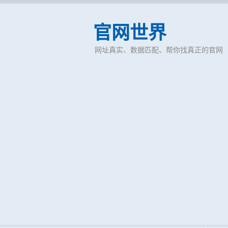
官网世界
网址真实、数据匹配、帮你找真正的官网