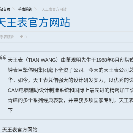
站首页
手表腕饰
天王表官方网站
天王表官方网站
手表腕饰
0
天王表（TIAN WANG）由董观明先生于1988年8月
钟表巨擎伟明集团麾下全资子公司。今天的天王表公司
华。如今，天王表凭借强大的设计研发实力，以优秀的设
CAM电脑辅助设计制造系统和国际上最先进的精密加工
青睐的多个系列经典表款，并荣获多项国家专利。天王
下
天王表官方网站