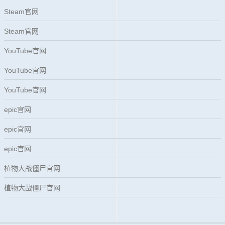
Steam官网
Steam官网
YouTube官网
YouTube官网
YouTube官网
epic官网
epic官网
epic官网
植物大战僵尸官网
植物大战僵尸官网