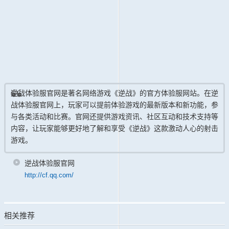
逆战体验服官网是著名网络游戏《逆战》的官方体验服网站。在逆
战体验服官网上，玩家可以提前体验游戏的最新版本和新功能，参
与各类活动和比赛。官网还提供游戏资讯、社区互动和技术支持等
内容，让玩家能够更好地了解和享受《逆战》这款激动人心的射击
游戏。
逆战体验服官网
http://cf.qq.com/
相关推荐