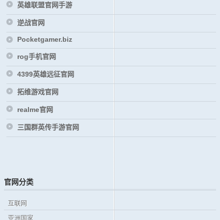
英雄联盟官网手游
逆战官网
Pocketgamer.biz
rog手机官网
4399英雄远征官网
拓维游戏官网
realme官网
三国群英传手游官网
官网分类
互联网
亚洲国家