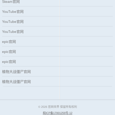
Steam官网
YouTube官网
YouTube官网
YouTube官网
epic官网
epic官网
epic官网
植物大战僵尸官网
植物大战僵尸官网
© 2026 官网世界 保留所有权利
皖ICP备17001259号-12