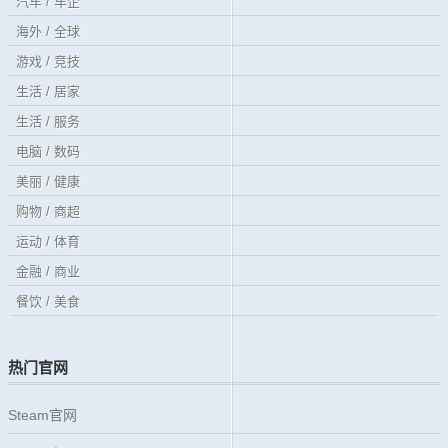
汽车 / 车企
海外 / 全球
游戏 / 竞技
生活 / 居家
生活 / 服务
电脑 / 数码
美丽 / 健康
购物 / 商超
运动 / 体育
金融 / 商业
餐饮 / 美食
热门官网
Steam官网