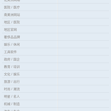
医院 / 医疗
南美洲网站
地区 / 医院
地区官网
奢侈品品牌
娱乐 / 休闲
工具软件
政府 / 国企
教育 / 培训
文化 / 娱乐
旅游 / 出行
时尚 / 潮流
明星 / 名人
机械 / 制造