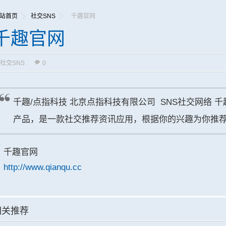
站首页
社交SNS
千趣官网
千趣官网
社交SNS
0
千趣/点指科技 北京点指科技有限公司 SNS社交网络 
产品，是一款社交推荐资讯应用，根据你的兴趣为你推
千趣官网
http://www.qianqu.cc
相关推荐