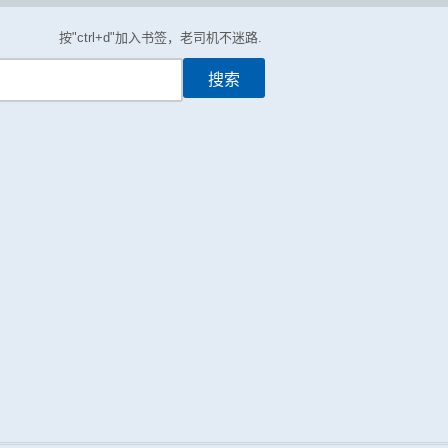
按"ctrl+d"加入书签，老司机不迷路.