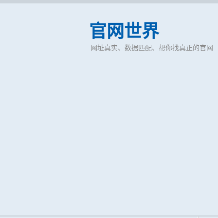
官网世界
网址真实、数据匹配、帮你找真正的官网