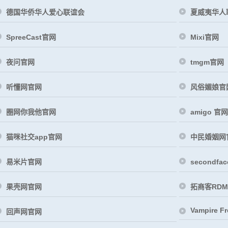
德国华侨华人爱心联谊会
夏威夷华人
SpreeCast官网
Mixi官网
夜问官网
tmgm官网
听懂网官网
风俗媚娘官
圈网你我他官网
amigo 官网
猫咪社交app官网
中民婚姻网
易米片官网
secondfa
果壳网官网
拓商客RD
Vampire F
回声网官网