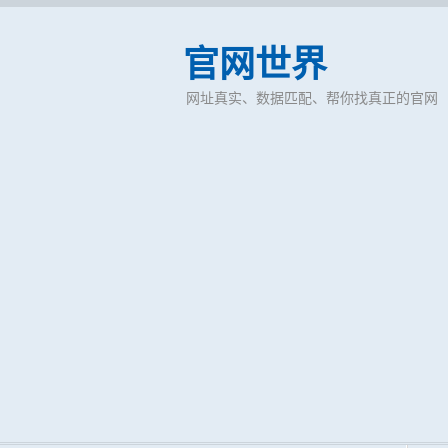
官网世界
网址真实、数据匹配、帮你找真正的官网