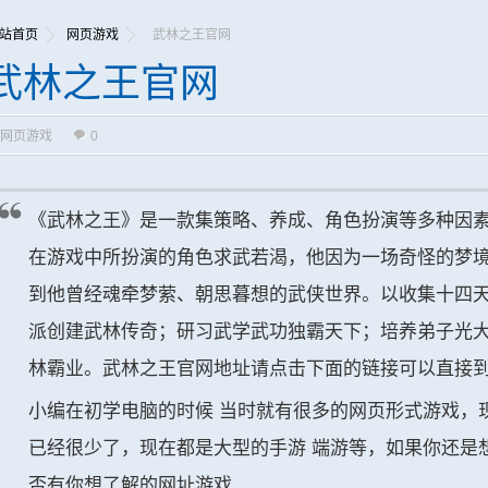
站首页
网页游戏
武林之王官网
武林之王官网
网页游戏
0
《武林之王》是一款集策略、养成、角色扮演等多种因
在游戏中所扮演的角色求武若渴，他因为一场奇怪的梦
到他曾经魂牵梦萦、朝思暮想的武侠世界。以收集十四
派创建武林传奇；研习武学武功独霸天下；培养弟子光
林霸业。武林之王官网地址请点击下面的链接可以直接
小编在初学电脑的时候 当时就有很多的网页形式游戏，
已经很少了，现在都是大型的手游 端游等，如果你还是
否有你想了解的网址游戏