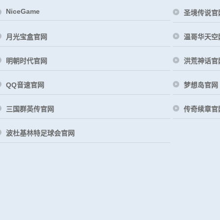
NiceGame
圣境传说官
月光宝盒官网
温哥华天空
明朝时代官网
洪荒神话官
QQ音速官网
梦想岛官网
三国群英传官网
传奇续章官
波杜基林特足球会官网