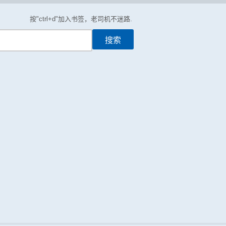
按"ctrl+d"加入书签，老司机不迷路.