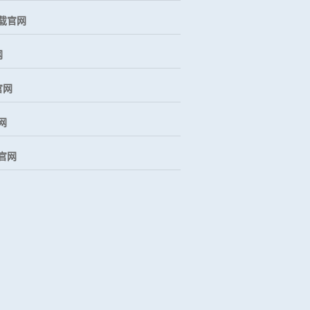
载官网
网
官网
网
官网