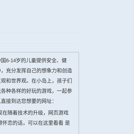
6-14岁的儿童提供安全、健
中，充分发挥自己的想象力和创造
生观和世界观。在小岛上，孩子们
玩各种各样的好玩的游戏，一起参
以直接到达您想要的网址：
现在随着技术的升级，网页游戏
想怀恋的话，可以在这里看看 是