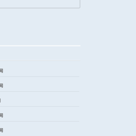
网
网
网
网
网