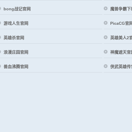
bong战记官网
魔兽争霸下
游戏人生官网
PicaCG官
英雄杀官网
英雄美人2
浪漫庄园官网
神魔遮天官
兽血沸腾官网
侠武英雄传