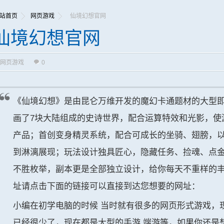
站首页
网页游戏
仙境幻想官网
仙境幻想官网
网页游戏
0
《仙境幻想》是由昆仑万维开发的魔幻卡通题材的大型
画了7块大陆组成的史诗世界，配合运算特效和光影，使
产品；首创变身精灵系统，配合可成长的坐骑、翅膀，
到淋漓展现；玩法设计独具匠心，隐藏任务、捡魂、点
不胜枚举，副本更是全部独立设计，给你每天不重样的丰
址请点击下面的链接可以直接到达您想要的网址：
小编在初学电脑的时候 当时就有很多的网页形式游戏，
已经很少了，现在都是大型的手游 端游等，如果你还是