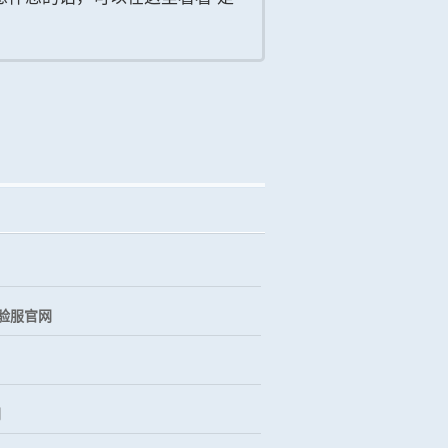
验服官网
网