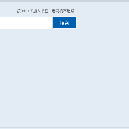
按"ctrl+d"加入书签，老司机不迷路.