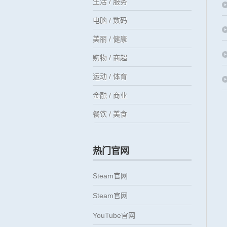
生活 / 服务
电脑 / 数码
美丽 / 健康
购物 / 商超
运动 / 体育
金融 / 商业
餐饮 / 美食
热门官网
Steam官网
Steam官网
YouTube官网