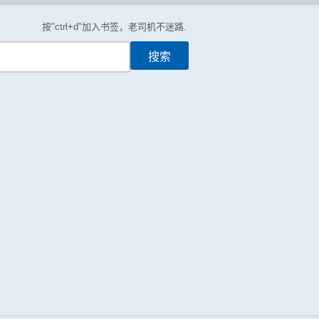
按"ctrl+d"加入书签，老司机不迷路.