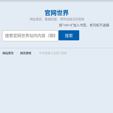
官网世界
网址真实、数据匹配、帮你找真正的官网
按"ctrl+d"加入书签，老司机不迷路.
网站首页
网页游戏
中华英雄之龙虎门官网