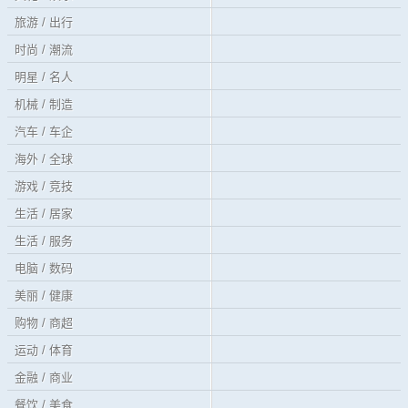
旅游 / 出行
时尚 / 潮流
明星 / 名人
机械 / 制造
汽车 / 车企
海外 / 全球
游戏 / 竞技
生活 / 居家
生活 / 服务
电脑 / 数码
美丽 / 健康
购物 / 商超
运动 / 体育
金融 / 商业
餐饮 / 美食