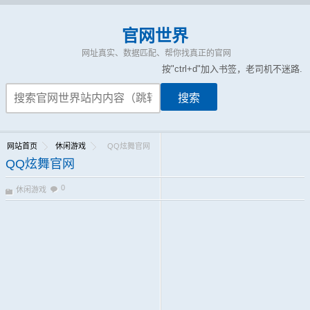
官网世界
网址真实、数据匹配、帮你找真正的官网
按"ctrl+d"加入书签，老司机不迷路.
网站首页
休闲游戏
QQ炫舞官网
QQ炫舞官网
0
休闲游戏