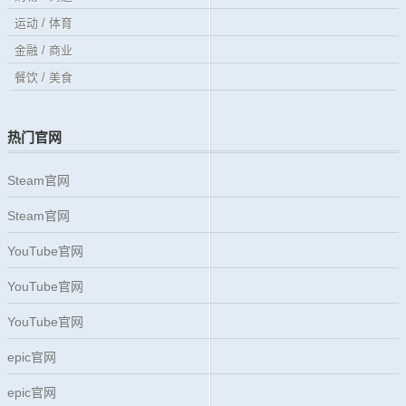
运动 / 体育
金融 / 商业
餐饮 / 美食
热门官网
Steam官网
Steam官网
YouTube官网
YouTube官网
YouTube官网
epic官网
epic官网