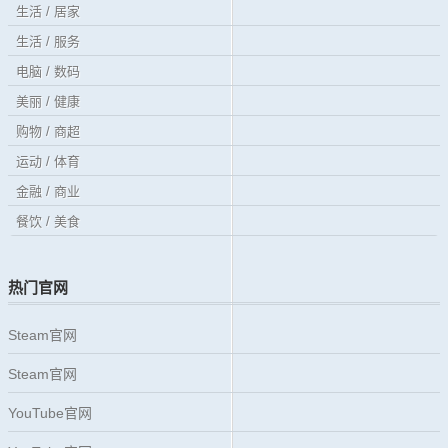
生活 / 居家
生活 / 服务
电脑 / 数码
美丽 / 健康
购物 / 商超
运动 / 体育
金融 / 商业
餐饮 / 美食
热门官网
Steam官网
Steam官网
YouTube官网