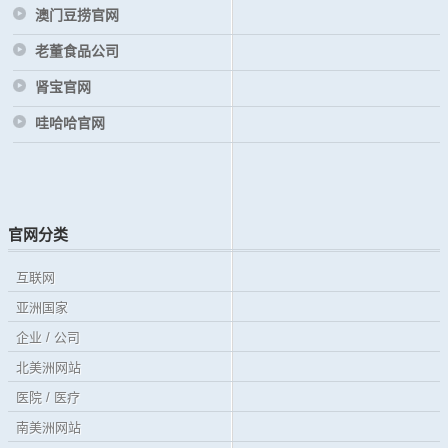
澳门豆捞官网
老董食品公司
肾宝官网
哇哈哈官网
官网分类
互联网
亚洲国家
企业 / 公司
北美洲网站
医院 / 医疗
南美洲网站