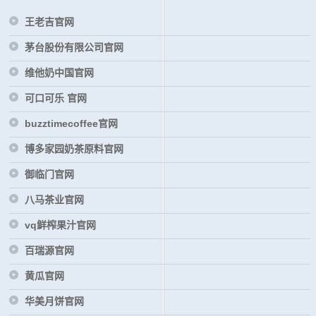
王老吉官网
茅台股份有限公司官网
维他奶中国官网
可口可乐 官网
buzztimecoffee官网
博多家园奶茶原料官网
御临门官网
八马茶业官网
vq鲜榨果汁官网
百瑞源官网
黄瓜官网
华美月饼官网