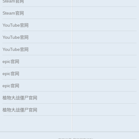
Steam官网
Steam官网
YouTube官网
YouTube官网
YouTube官网
epic官网
epic官网
epic官网
植物大战僵尸官网
植物大战僵尸官网