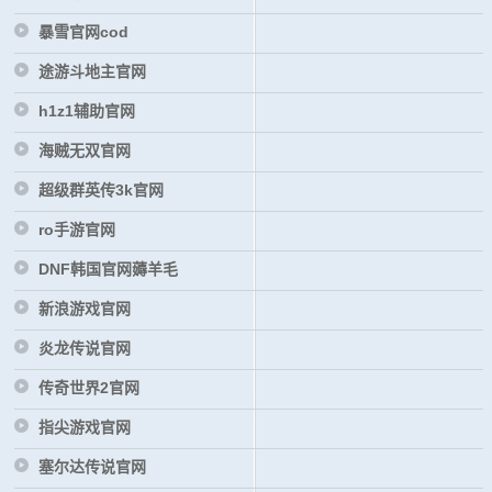
暴雪官网cod
途游斗地主官网
h1z1辅助官网
海贼无双官网
超级群英传3k官网
ro手游官网
DNF韩国官网薅羊毛
新浪游戏官网
炎龙传说官网
传奇世界2官网
指尖游戏官网
塞尔达传说官网