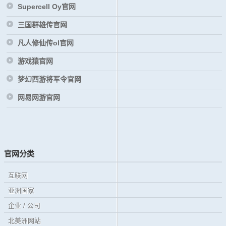
Supercell Oy官网
三国群雄传官网
凡人修仙传ol官网
游戏猿官网
梦幻西游将军令官网
网易网游官网
官网分类
互联网
亚洲国家
企业 / 公司
北美洲网站