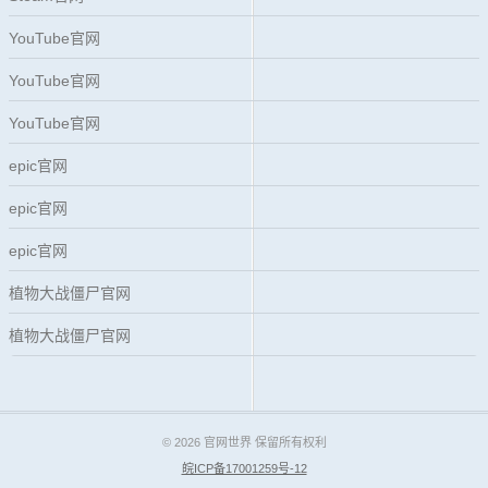
YouTube官网
YouTube官网
YouTube官网
epic官网
epic官网
epic官网
植物大战僵尸官网
植物大战僵尸官网
© 2026 官网世界 保留所有权利
皖ICP备17001259号-12