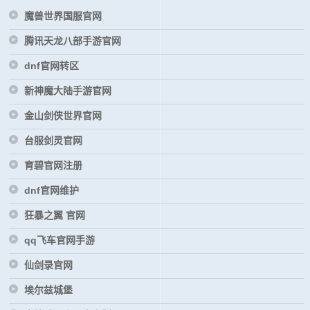
魔兽世界国服官网
腾讯天龙八部手游官网
dnf官网转区
新神魔大陆手游官网
金山剑侠世界官网
台服剑灵官网
育碧官网注册
dnf官网维护
狂暴之翼 官网
qq飞车官网手游
仙剑录官网
埃尔兹城堡