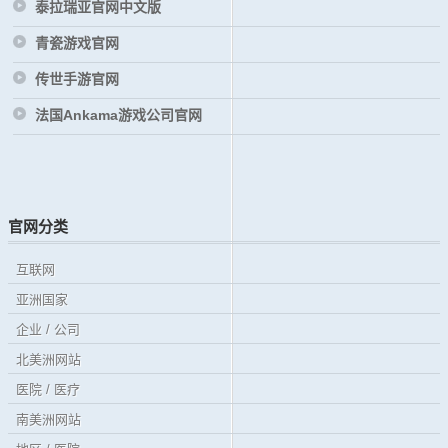
泰拉瑞亚官网中文版
青瓷游戏官网
传世手游官网
法国Ankama游戏公司官网
官网分类
互联网
亚洲国家
企业 / 公司
北美洲网站
医院 / 医疗
南美洲网站