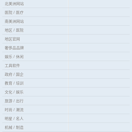
北美洲网站
医院 / 医疗
南美洲网站
地区 / 医院
地区官网
奢侈品品牌
娱乐 / 休闲
工具软件
政府 / 国企
教育 / 培训
文化 / 娱乐
旅游 / 出行
时尚 / 潮流
明星 / 名人
机械 / 制造