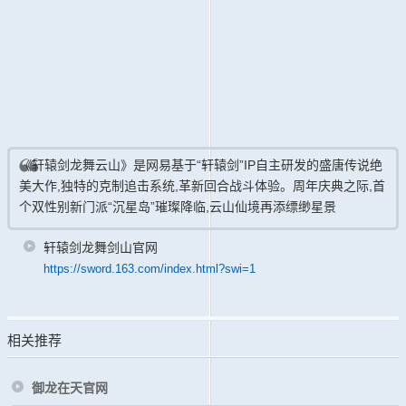
《轩辕剑龙舞云山》是网易基于“轩辕剑”IP自主研发的盛唐传说绝
美大作,独特的克制追击系统,革新回合战斗体验。周年庆典之际,首
个双性别新门派“沉星岛”璀璨降临,云山仙境再添缥缈星景
轩辕剑龙舞剑山官网
https://sword.163.com/index.html?swi=1
相关推荐
御龙在天官网