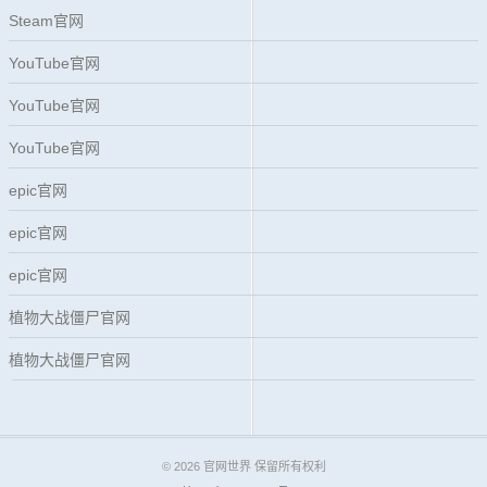
Steam官网
YouTube官网
YouTube官网
YouTube官网
epic官网
epic官网
epic官网
植物大战僵尸官网
植物大战僵尸官网
© 2026 官网世界 保留所有权利