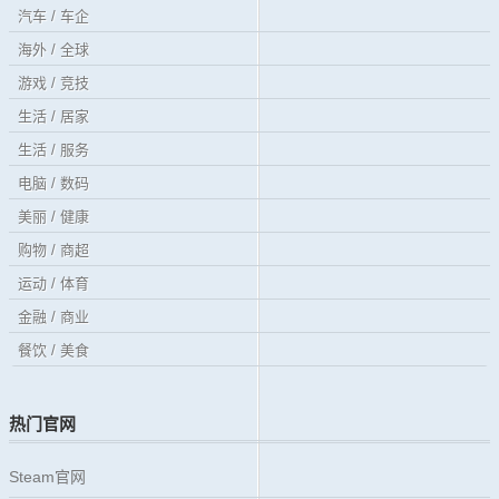
汽车 / 车企
海外 / 全球
游戏 / 竞技
生活 / 居家
生活 / 服务
电脑 / 数码
美丽 / 健康
购物 / 商超
运动 / 体育
金融 / 商业
餐饮 / 美食
热门官网
Steam官网