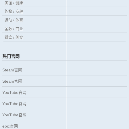
美丽 / 健康
购物 / 商超
运动 / 体育
金融 / 商业
餐饮 / 美食
热门官网
Steam官网
Steam官网
YouTube官网
YouTube官网
YouTube官网
epic官网