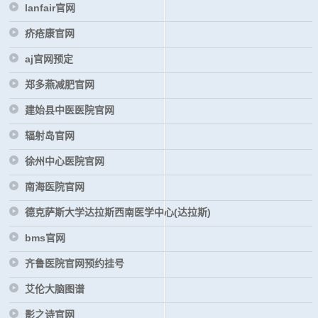
lanfair官网
疥疮康官网
aj官网预定
郑多燕减肥官网
建始县中医医院官网
辐射岛官网
徐州中心医院官网
南海医院官网
德克萨斯大学达拉斯西南医学中心(达拉斯)
bms官网
齐鲁医院官网预约挂号
艾伦大脑图谱
影之诗官网