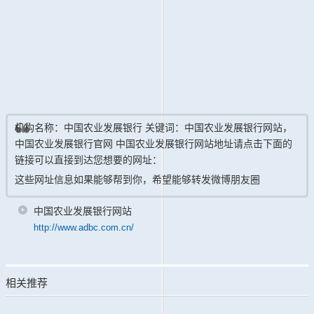
机构名称：中国农业发展银行 关键词：中国农业发展银行网站，
中国农业发展银行官网 中国农业发展银行网站地址请点击下面的
链接可以直接到达您想要的网址：
这些网址信息如果能够帮到你，希望能够转发微博朋友圈
中国农业发展银行网站
http://www.adbc.com.cn/
相关推荐