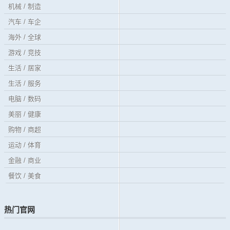
机械 / 制造
汽车 / 车企
海外 / 全球
游戏 / 竞技
生活 / 居家
生活 / 服务
电脑 / 数码
美丽 / 健康
购物 / 商超
运动 / 体育
金融 / 商业
餐饮 / 美食
热门官网