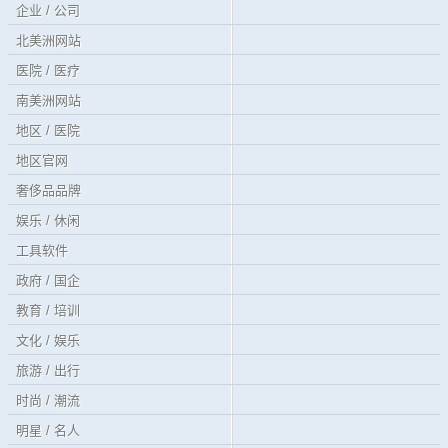
企业 / 公司
北美洲网站
医院 / 医疗
南美洲网站
地区 / 医院
地区官网
奢侈品品牌
娱乐 / 休闲
工具软件
政府 / 国企
教育 / 培训
文化 / 娱乐
旅游 / 出行
时尚 / 潮流
明星 / 名人