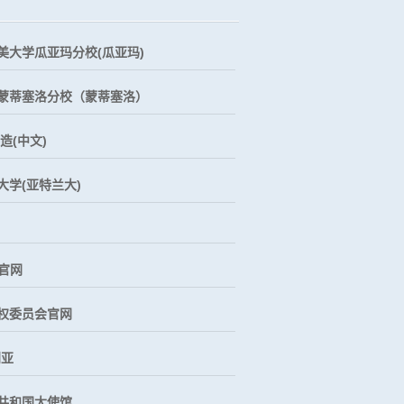
美大学瓜亚玛分校(瓜亚玛)
蒙蒂塞洛分校（蒙蒂塞洛）
造(中文)
大学(亚特兰大)
ge官网
权委员会官网
利亚
共和国大使馆