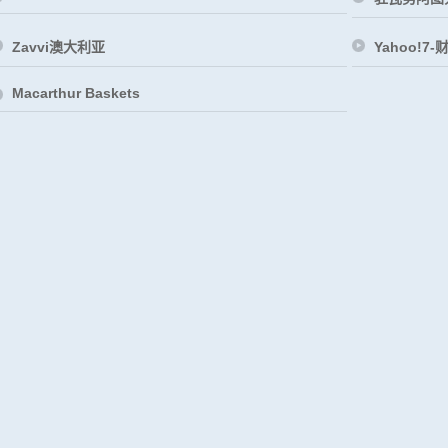
Zavvi澳大利亚
Yahoo!7-
Macarthur Baskets