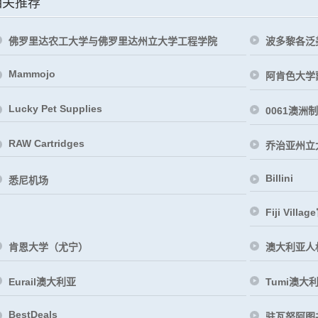
相关推荐
佛罗里达农工大学与佛罗里达州立大学工程学院
波多黎各泛
Mammojo
阿肯色大学
Lucky Pet Supplies
0061澳洲制
RAW Cartridges
乔治亚州立
Billini
悉尼机场
Fiji Villa
肯恩大学（尤宁）
澳大利亚人
Eurail澳大利亚
Tumi澳大
BestDeals
驻瓦努阿图