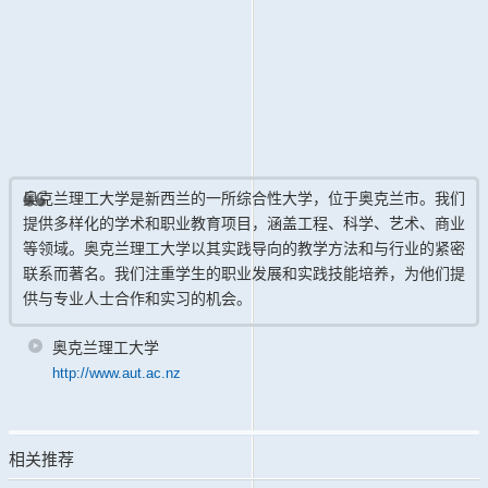
奥克兰理工大学是新西兰的一所综合性大学，位于奥克兰市。我们
提供多样化的学术和职业教育项目，涵盖工程、科学、艺术、商业
等领域。奥克兰理工大学以其实践导向的教学方法和与行业的紧密
联系而著名。我们注重学生的职业发展和实践技能培养，为他们提
供与专业人士合作和实习的机会。
奥克兰理工大学
http://www.aut.ac.nz
相关推荐