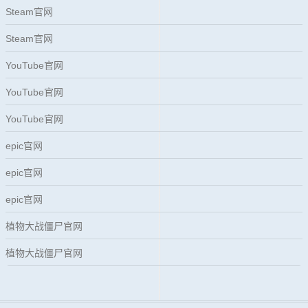
Steam官网
Steam官网
YouTube官网
YouTube官网
YouTube官网
epic官网
epic官网
epic官网
植物大战僵尸官网
植物大战僵尸官网