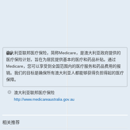
澳大利亚联邦医疗保险，简称Medicare，是澳大利亚政府提供的
医疗保险计划，旨在为居民提供基本的医疗和药品补贴。通过
Medicare，您可以享受到全国范围内的医疗服务和药品费用的报
销。我们的目标是确保所有澳大利亚人都能够获得负担得起的医疗
保障。
澳大利亚联邦医疗保险
http://www.medicareaustralia.gov.au
相关推荐