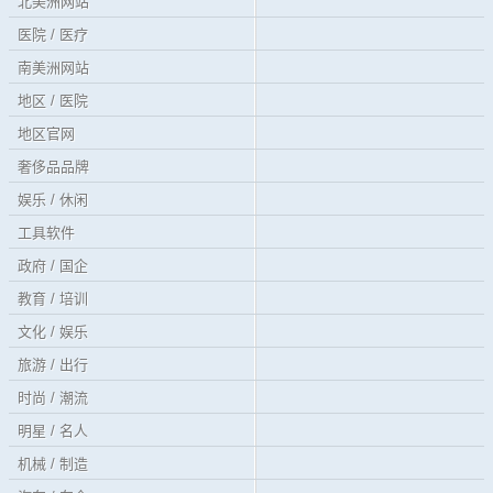
北美洲网站
医院 / 医疗
南美洲网站
地区 / 医院
地区官网
奢侈品品牌
娱乐 / 休闲
工具软件
政府 / 国企
教育 / 培训
文化 / 娱乐
旅游 / 出行
时尚 / 潮流
明星 / 名人
机械 / 制造