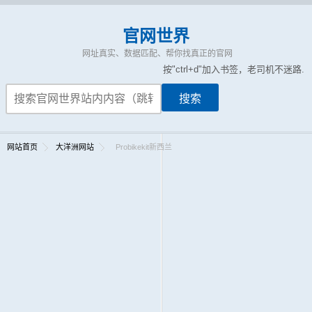
官网世界
网址真实、数据匹配、帮你找真正的官网
按"ctrl+d"加入书签，老司机不迷路.
网站首页
大洋洲网站
Probikekit新西兰