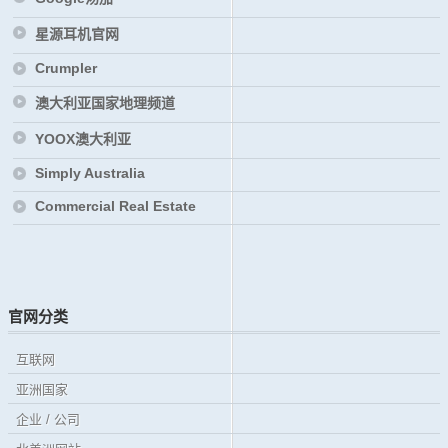
星源耳机官网
Crumpler
澳大利亚国家地理频道
YOOX澳大利亚
Simply Australia
Commercial Real Estate
官网分类
互联网
亚洲国家
企业 / 公司