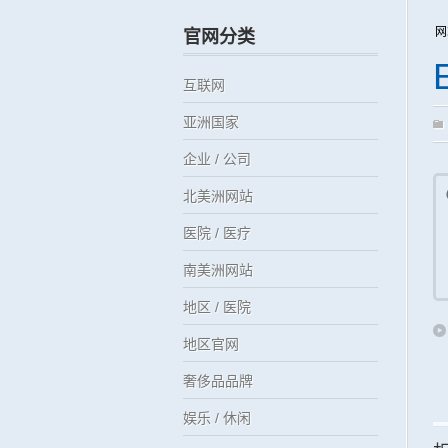
网
官网分类
互联网
亚洲国家
企业 / 公司
北美洲网站
医院 / 医疗
南美洲网站
地区 / 医院
地区官网
奢侈品品牌
娱乐 / 休闲