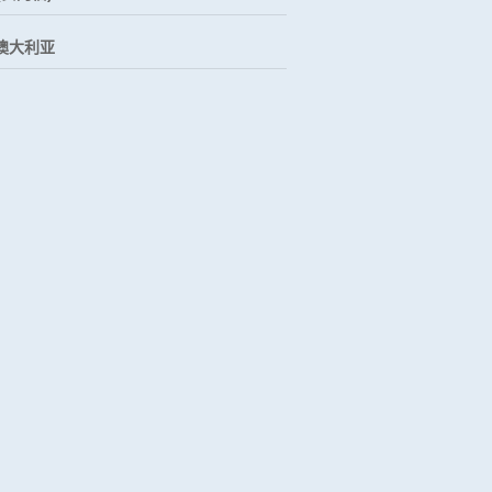
la澳大利亚