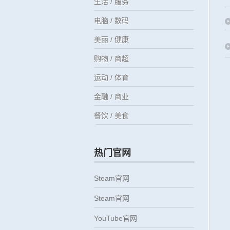
生活 / 服务
电脑 / 数码
美丽 / 健康
购物 / 商超
运动 / 体育
金融 / 商业
餐饮 / 美食
热门官网
Steam官网
Steam官网
YouTube官网