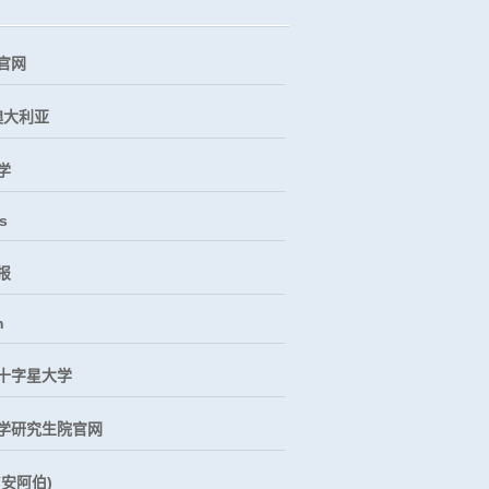
官网
s澳大利亚
学
s
报
n
十字星大学
学研究生院官网
安阿伯)