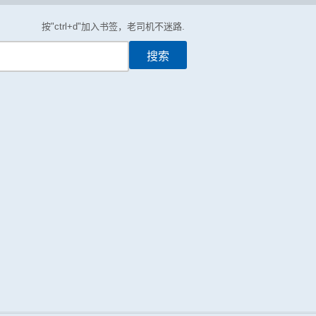
按"ctrl+d"加入书签，老司机不迷路.